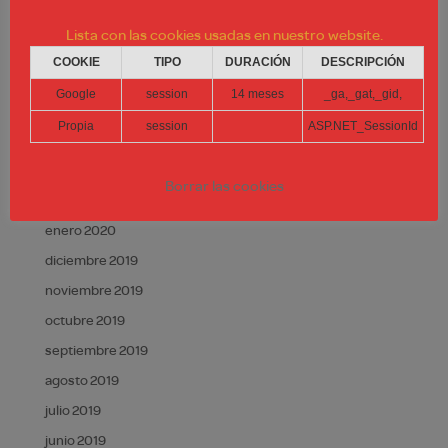
junio 2022
Lista con las cookies usadas en nuestro website.
enero 2022
COOKIE
TIPO
DURACIÓN
DESCRIPCIÓN
octubre 2020
Google
session
14 meses
_ga,_gat,_gid,
septiembre 2020
Propia
session
ASP.NET_SessionId
julio 2020
mayo 2020
Borrar las cookies
marzo 2020
enero 2020
diciembre 2019
noviembre 2019
octubre 2019
septiembre 2019
agosto 2019
julio 2019
junio 2019