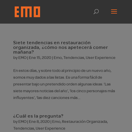
Siete tendencias en restauración
organizada, ¿cómo nos apetecerá comer
mañana?
by
EMO
|
Ene 15, 2020
|
Emo
,
Tendencias
,
User Experience
En estos días, y sobre todo al principio de un nuevo año,
somos muy dados a las listas. Es una forma fácil de
presentar bajo un pretendido orden algunas ideas: ‘Las
siete mayores noticias del año’, ‘los cinco personajes más
influyentes’, ‘las diez canciones más...
¿Cuál es la pregunta?
by
EMO
|
Ene 8, 2020
|
Emo
,
Restauración Organizada
,
Tendencias
,
User Experience