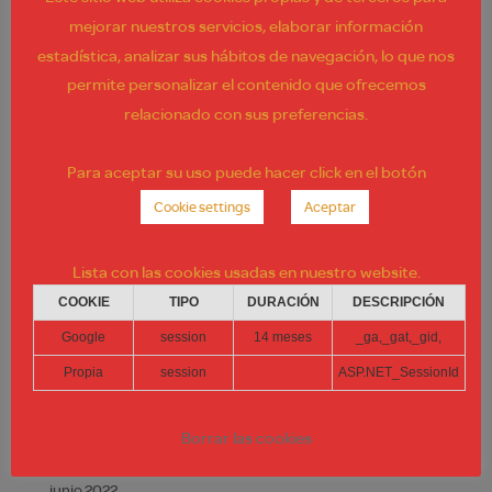
mejorar nuestros servicios, elaborar información
estadística, analizar sus hábitos de navegación, lo que nos
Entradas recientes
permite personalizar el contenido que ofrecemos
COMO – Poyecto de «Rebranding» en Parque Faunia
relacionado con sus preferencias.
(Madrid)
TRIB´S – Proyecto de Remodeling – Aeropuerto de
Para aceptar su uso puede hacer click en el botón
Valencia
Cookie settings
Aceptar
Nuevo proyecto de interiorismo para BMW Motorrad
2 Nuevos locales de restauración en el aeropuerto de
Lista con las cookies usadas en nuestro website.
Jerez.
COOKIE
TIPO
DURACIÓN
DESCRIPCIÓN
Proyecto de remodelling para Foster´s Hollywood
(Móstoles/Madrid)
Google
session
14 meses
_ga,_gat,_gid,
Propia
session
ASP.NET_SessionId
Comentarios recientes
Borrar las cookies
Archivos
junio 2022