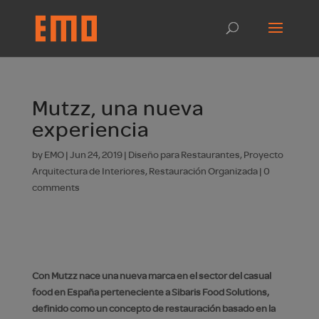
Mutzz, una nueva
experiencia
by
EMO
|
Jun 24, 2019
|
Diseño para Restaurantes
,
Proyecto
Arquitectura de Interiores
,
Restauración Organizada
|
0
comments
Con Mutzz nace una nueva marca en el sector del
casual
food
en España perteneciente a
Sibaris Food Solutions
,
definido como un concepto de restauración basado en la