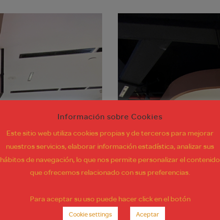
Información sobre Cookies
Este sitio web utiliza cookies propias y de terceros para mejorar
nuestros servicios, elaborar información estadística, analizar sus
hábitos de navegación, lo que nos permite personalizar el contenido
que ofrecemos relacionado con sus preferencias.
Para aceptar su uso puede hacer click en el botón
Cookie settings
Aceptar