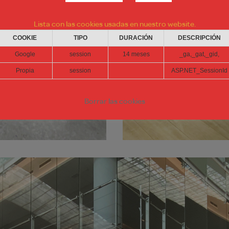
Lista con las cookies usadas en nuestro website.
COOKIE
TIPO
DURACIÓN
DESCRIPCIÓN
Google
session
14 meses
_ga,_gat,_gid,
Propia
session
ASP.NET_SessionId
Borrar las cookies