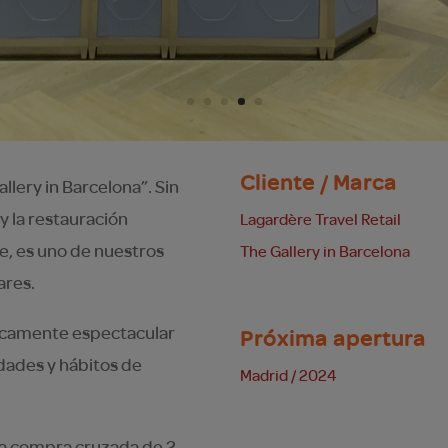
Cliente / Marca
lery in Barcelona”. Sin
 y la restauración
Lagardère Travel Retail
e, es uno de nuestros
The Gallery in Barcelona
ares.
ticamente espectacular
Próxima apertura
idades y hábitos de
Madrid / 2024
 la compra cruzada de 2