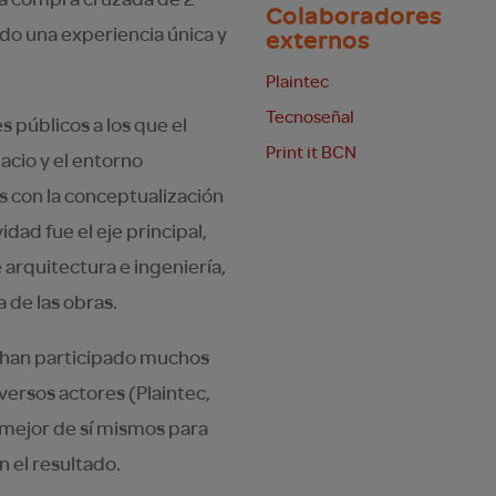
Colaboradores
ndo una experiencia única y
externos
Plaintec
Tecnoseñal
s públicos a los que el
Print it BCN
pacio y el entorno
 con la conceptualización
idad fue el eje principal,
arquitectura e ingeniería,
 de las obras.
 han participado muchos
ersos actores (Plaintec,
o mejor de sí mismos para
n el resultado.